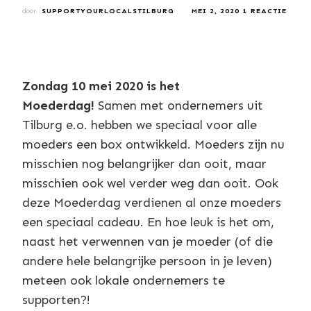
OP
door
SUPPORTYOURLOCALSTILBURG
MEI 2, 2020
1 REACTIE
VANA
NU
TE
BESTE
MOED
Zondag 10 mei 2020 is het
Moederdag!
Samen met ondernemers uit
Tilburg e.o. hebben we speciaal voor alle
moeders een box ontwikkeld. Moeders zijn nu
misschien nog belangrijker dan ooit, maar
misschien ook wel verder weg dan ooit. Ook
deze Moederdag verdienen al onze moeders
een speciaal cadeau. En hoe leuk is het om,
naast het verwennen van je moeder (of die
andere hele belangrijke persoon in je leven)
meteen ook lokale ondernemers te
supporten?!