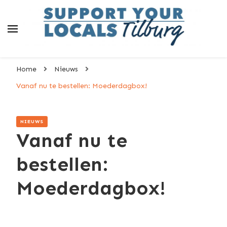
Support Your Locals
Smaoke öt de buurt!
Tilburg
Home
Nieuws
Vanaf nu te bestellen: Moederdagbox!
NIEUWS
Vanaf nu te
bestellen:
Moederdagbox!