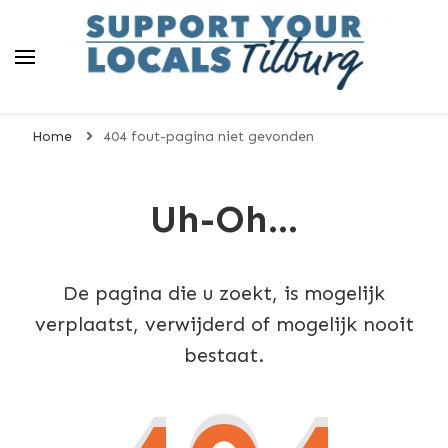
Support Your Locals
Smaoke öt de buurt!
Tilburg
Home
404 fout-pagina niet gevonden
Uh-Oh...
De pagina die u zoekt, is mogelijk
verplaatst, verwijderd of mogelijk nooit
bestaat.